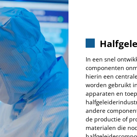
Halfgel
In een snel ontwik
componenten onmis
hierin een centra
worden gebruikt in
apparaten en toep
halfgeleiderindus
andere component
de productie of p
materialen die nod
halfgeleidercomp