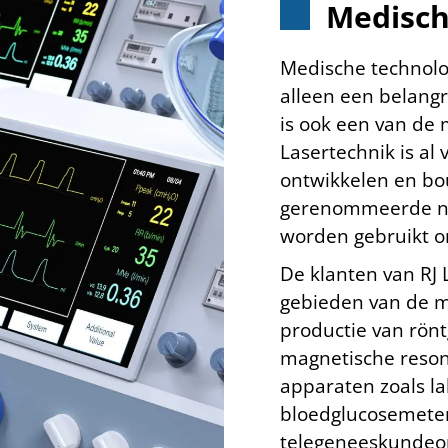
Medisch
Medische technolog
alleen een belangr
is ook een van de 
Lasertechnik is al 
ontwikkelen en b
gerenommeerde nat
worden gebruikt o
De klanten van RJ L
gebieden van de m
productie van rön
magnetische reson
apparaten zoals l
bloedglucosemeter
telegeneeskundeo