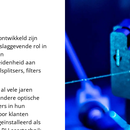
ontwikkeld zijn
slaggevende rol in
an
eidenheid aan
litsers, filters
al vele jaren
andere optische
rs in hun
or klanten
ïnstalleerd als