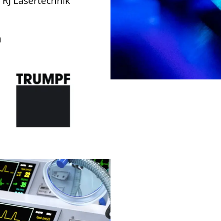
RJ Lasertechnik
a